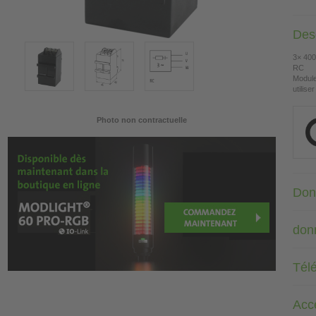
Desc
3× 400
RC
Module
utilis
Photo non contractuelle
Don
don
Tél
Acc