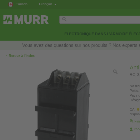
Canada
Français
ELECTRONIQUE DANS L'ARMOIRE ÉLEC
Vous avez des questions sur nos produits ? Nos experts s
‹
Retour à l’index
Anti
RC, 
No.d'ar
Poids:
Pays d
Désign
CA
disponi
Fin
re