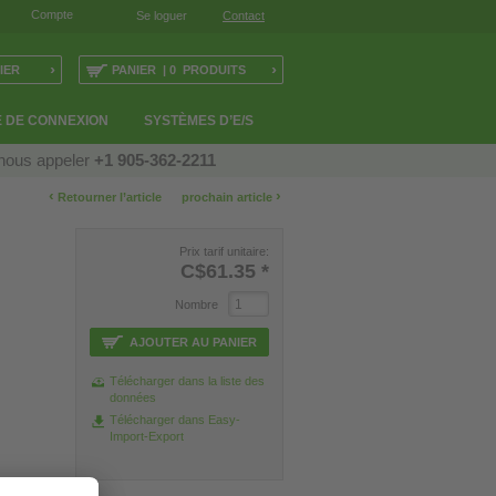
Compte
Se loguer
Contact
›
›
IER
PANIER | 0 PRODUITS
 DE CONNEXION
SYSTÈMES D’E/S
 nous appeler
+1 905-362-2211
‹
›
Retourner l’article
prochain article
Prix tarif unitaire:
C$61.35
*
Nombre
AJOUTER AU PANIER
Télécharger dans la liste des
données
Télécharger dans Easy-
Import-Export