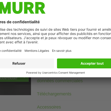
Description
3× 400 V AC
RC
Modules d’antiparasitage pour tensions, fréquences ou puis
utiliser de réseaux RC sur le moteur avec le convertisseur d
Photo non contractuelle
Données techniques
données commerciales
Téléchargements
Accessoires