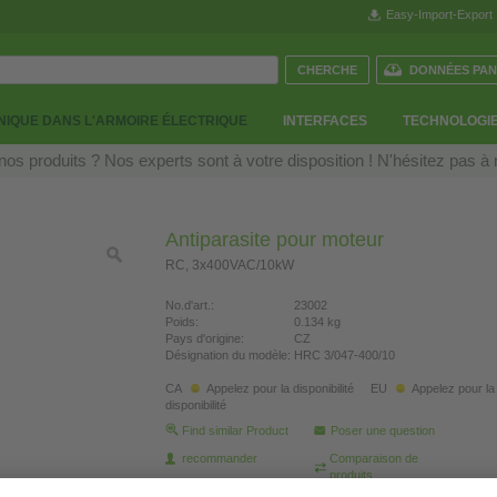
Easy-Import-Export
DONNÉES PAN
IQUE DANS L'ARMOIRE ÉLECTRIQUE
INTERFACES
TECHNOLOGIE
os produits ? Nos experts sont à votre disposition ! N'hésitez pas à
Antiparasite pour moteur
RC, 3x400VAC/10kW
No.d'art.:
23002
Poids:
0.134 kg
Pays d'origine:
CZ
Désignation du modèle:
HRC 3/047-400/10
CA
Appelez pour la disponibilité
EU
Appelez pour la
disponibilité
Find similar Product
Poser une question
recommander
Comparaison de
produits