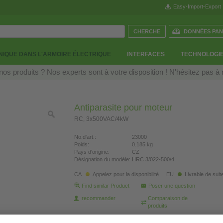
Easy-Import-Export
DONNÉES PAN
IQUE DANS L'ARMOIRE ÉLECTRIQUE
INTERFACES
TECHNOLOGIE
os produits ? Nos experts sont à votre disposition ! N'hésitez pas à
Antiparasite pour moteur
RC, 3x500VAC/4kW
No.d'art.:
23000
Poids:
0.185 kg
Pays d'origine:
CZ
Désignation du modèle:
HRC 3/022-500/4
CA
Appelez pour la disponibilité
EU
Livrable de suit
Find similar Product
Poser une question
recommander
Comparaison de
produits