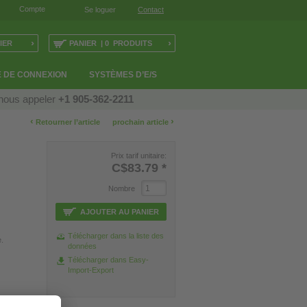
Compte
Se loguer
Contact
›
›
IER
PANIER | 0 PRODUITS
 DE CONNEXION
SYSTÈMES D’E/S
 nous appeler
+1 905-362-2211
‹
›
Retourner l’article
prochain article
Prix tarif unitaire:
C$83.79
*
Nombre
AJOUTER AU PANIER
Télécharger dans la liste des
e.
données
Télécharger dans Easy-
Import-Export