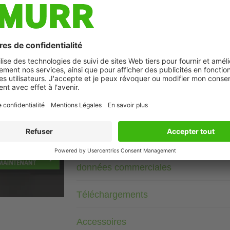
Description
3× 500 V AC +10%
RC
Modules d’antiparasitage pour tensions, fréquences ou puis
utiliser de réseaux RC sur le moteur avec le convertisseur d
Photo non contractuelle
Données techniques
données commerciales
Téléchargements
Accessoires