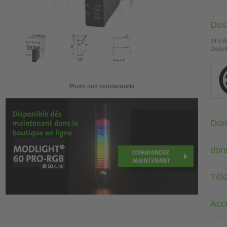
Desc
24 V 
Diode/
Photo non contractuelle
Don
don
Tél
Acc