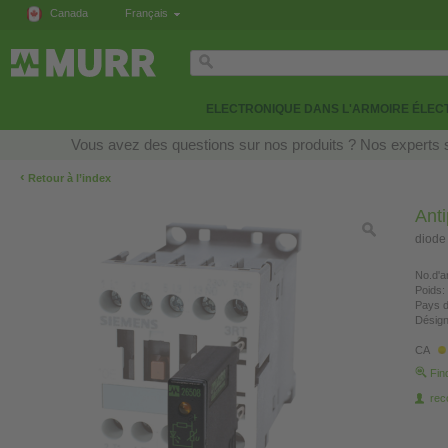
Canada
Français
ELECTRONIQUE DANS L'ARMOIRE ÉLEC
Vous avez des questions sur nos produits ? Nos experts s
‹
Retour à l’index
Ant
diode
No.d'ar
Poids:
Pays d
Désign
CA
Fin
re