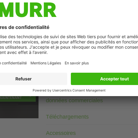
Description
110 V AC/DC
230 V AC/DC
RC
Autres connexions et tensions sur demande.
Données techniques
données commerciales
Téléchargements
Accessoires