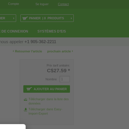
Compte
Se loguer
Contact
›
›
IER
PANIER | 0 PRODUITS
 DE CONNEXION
SYSTÈMES D’E/S
 nous appeler
+1 905-362-2211
‹
›
Retourner l’article
prochain article
Prix tarif unitaire:
C$27.59
*
Nombre
AJOUTER AU PANIER
Télécharger dans la liste des
données
Télécharger dans Easy-
Import-Export