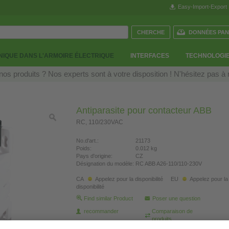
Easy-Import-Export
DONNÉES PAN
IQUE DANS L'ARMOIRE ÉLECTRIQUE
INTERFACES
TECHNOLOGIE
os produits ? Nos experts sont à votre disposition ! N'hésitez pas à
Antiparasite pour contacteur ABB
RC, 110/230VAC
No.d'art.:
21173
Poids:
0.012 kg
Pays d'origine:
CZ
Désignation du modèle:
RC ABB A26-110/110-230V
CA
Appelez pour la disponibilité
EU
Appelez pour la
disponibilité
Find similar Product
Poser une question
recommander
Comparaison de
produits