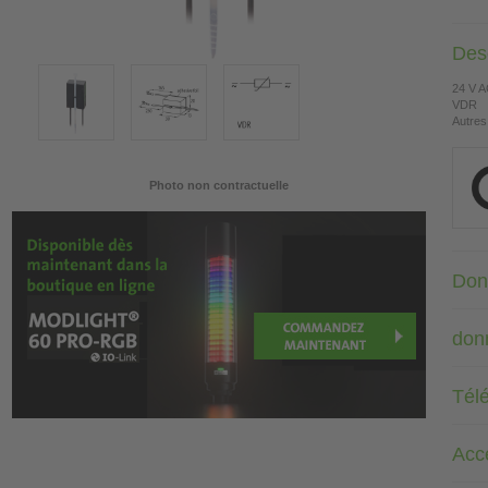
Desc
24 V 
VDR
Autres
Photo non contractuelle
Don
don
Tél
Acc