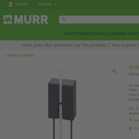
Canada
Français
ELECTRONIQUE DANS L'ARMOIRE ÉLEC
Vous avez des questions sur nos produits ? Nos experts s
‹
Retour à l’index
Anti
Varis
No.d'ar
Poids:
Pays d
Désign
CA
disponi
Fin
re