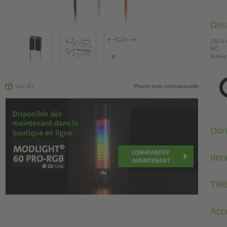
Desc
230 V
RC
Autres
Vue 3D
Photo non contractuelle
Don
don
Tél
Acc