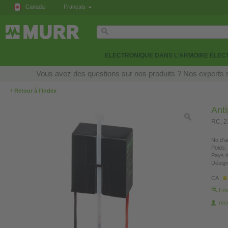
Canada
Français
ELECTRONIQUE DANS L'ARMOIRE ÉLEC
Vous avez des questions sur nos produits ? Nos experts s
‹
Retour à l’index
Anti
RC, 
No.d'ar
Poids:
Pays d
Désign
CA
Fin
re