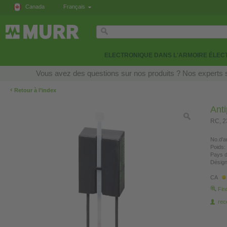
Canada
Français
ELECTRONIQUE DANS L'ARMOIRE ÉLEC
Vous avez des questions sur nos produits ? Nos experts s
‹
Retour à l’index
Anti
RC, 2
No.d'ar
Poids:
Pays d
Désign
CA
Fin
re