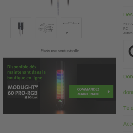
Desc
230 V
RC
Autres
Photo non contractuelle
Don
don
Tél
Acc