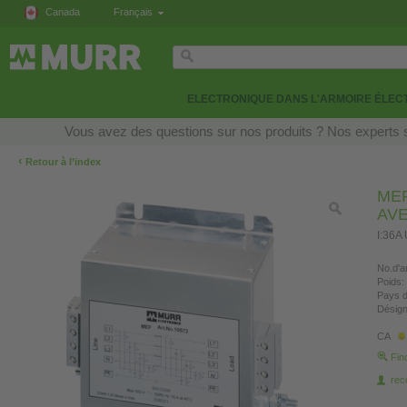
Canada
Français
ELECTRONIQUE DANS L'ARMOIRE ÉLEC
Vous avez des questions sur nos produits ? Nos experts s
‹
Retour à l’index
MEF
AV
I:36A
No.d'ar
Poids:
Pays d
Désign
CA
Fin
re