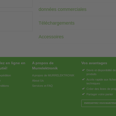
données commerciales
Téléchargements
Accessoires
z en ligne en
A propos de
Vos avantages
utié!
Murrelektronik
Devis et disponibilité d
produits
xpédition
A propos de MURRELEKTRONIK
Accès rapide aux fiche
y
About Us
techniques
ditions
Services et FAQ
Créer des listes de proj
Partager votre panier
ENREGISTREZ VOUS MAINTEN