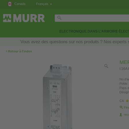
Canada
Français
ELECTRONIQUE DANS L'ARMOIRE ÉLEC
Vous avez des questions sur nos produits ? Nos experts s
‹
Retour à l’index
MEF
I:16A
No.d'ar
Poids:
Pays d
Désign
CA
Fin
re