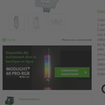
Desc
Cour
1 ni
Cour
Les f
utili
Vue 3D
Photo non contractuelle
les l
effet
(rec
possi
(dans
surv
d'al
Transformateurs